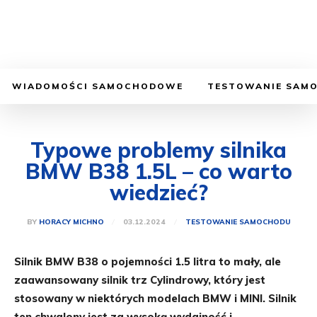
WIADOMOŚCI SAMOCHODOWE
TESTOWANIE SAM
Typowe problemy silnika
BMW B38 1.5L – co warto
wiedzieć?
03.12.2024
BY
HORACY MICHNO
TESTOWANIE SAMOCHODU
Silnik BMW B38 o pojemności 1.5 litra to mały, ale
zaawansowany silnik trz Cylindrowy, który jest
stosowany w niektórych modelach BMW i MINI. Silnik
ten chwalony jest za wysoką wydajność i