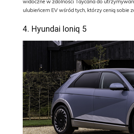
widoczne w zdolności Taycana do utrzymywania
ulubieńcem EV wśród tych, którzy cenią sobie za
4. Hyundai Ioniq 5